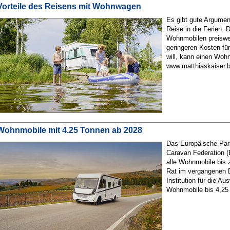
Vorteile des Reisens mit Wohnwagen
Es gibt gute Argumen
Reise in die Ferien. 
Wohnmobilen preiswer
geringeren Kosten für
will, kann einen Woh
www.matthiaskaiser.b
Wohnmobile mit 4.25 Tonnen ab 2028
Das Europäische Parl
Caravan Federation (
alle Wohnmobile bis
Rat im vergangenen 
Institution für die A
Wohnmobile bis 4,25 