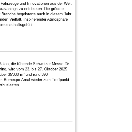
 Fahrzeuge und Innovationen aus der Welt
ravanings zu entdecken. Die grösste
 Branche begeisterte auch in diesem Jahr
nden Vielfalt, inspirierender Atmosphäre
emeinschaftsgefühl.
alon, die führende Schweizer Messe für
ng, wird vom 23. bis 27. Oktober 2025
 über 35'000 m² und rund 390
m Bernexpo-Areal wieder zum Treffpunkt
nthusiasten.