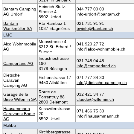
Heinrich Stutz-
Bantam Camping
044 777 00 00
Strasse 4
AG Urdorf
info-urdorf@bantam.ch
8902 Urdorf
Bantam
Rte Rambuz 1
021 731 91 91
Wankmüller SA
1037 Etagnières
bwinfo@bantam.ch
LMC
Moosstrasse 4
Alco Wohnmobile
041 920 27 72
6212 St. Erhard /
AG
info@alco-wohnmobile.ch
Sursee
Industriestrasse
031 748 04 48
Camperland AG
190
info@camperland.ch
3178 Bösingen
Dietsche
Eichenstrasse 17
071 777 34 30
Caravan
9450 Altstätten
info@dietsche-camping.ch
Camping AG
Route de
Garage de la
032 421 34 77
Porrentruy 88
Birse Willemin SA
claude@willemin.ch
2800 Delémont
Hausammann
Kesswilerstrasse
071 466 75 30
Caravans+Boote
20
info@hausammann.ch
AG
8592 Uttwil
Malibu
Kirchbergstrasse