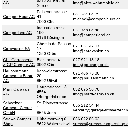
6212 St. Erhard /
AG
info@alco-wohnmobile.ch
Sursee
Felsenaustrasse
081 284 64 79
Camper Huus AG
41
michael@camper-huus.ch
7000 Chur
Industriestrasse
031 748 04 48
Camperland AG
190
info@camperland.ch
3178 Bösingen
Chemin de Passon
021 637 47 07
Carevasion SA
17
info@carevasion.ch
1350 Orbe
CLL Carrosserie
Bielstrasse 4
027 921 18 18
& GP Camper AG
3902 Glis
info@gp-camper.ch
Hausammann
Kesswilerstrasse
071 466 75 30
Caravans+Boote
20
info@hausammann.ch
AG
8592 Uttwil
Hauptstrasse 13
Marti Caravan
032 675 96 70
4564
AG
info@marti-caravan.ch
Obergerlafingen
Schweizer
St. Dionysstrasse
055 212 34 44
Caravan Center
1
verkauf@garage-schweizer.ch
GmbH
8645 Jona
Strewo Camper
Hübelmattweg 6
056 622 86 02
Shop
5622 Waltenschwil
strewo@strewo-campershop.