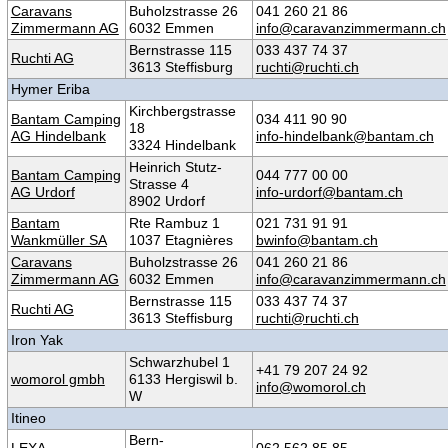
Caravans
Buholzstrasse 26
041 260 21 86
Zimmermann AG
6032 Emmen
info@caravanzimmermann.ch
Bernstrasse 115
033 437 74 37
Ruchti AG
3613 Steffisburg
ruchti@ruchti.ch
Hymer Eriba
Kirchbergstrasse
Bantam Camping
034 411 90 90
18
AG Hindelbank
info-hindelbank@bantam.ch
3324 Hindelbank
Heinrich Stutz-
Bantam Camping
044 777 00 00
Strasse 4
AG Urdorf
info-urdorf@bantam.ch
8902 Urdorf
Bantam
Rte Rambuz 1
021 731 91 91
Wankmüller SA
1037 Etagnières
bwinfo@bantam.ch
Caravans
Buholzstrasse 26
041 260 21 86
Zimmermann AG
6032 Emmen
info@caravanzimmermann.ch
Bernstrasse 115
033 437 74 37
Ruchti AG
3613 Steffisburg
ruchti@ruchti.ch
Iron Yak
Schwarzhubel 1
+41 79 207 24 92
womorol gmbh
6133 Hergiswil b.
info@womorol.ch
W
Itineo
Bern-
LEXA
062 562 85 85