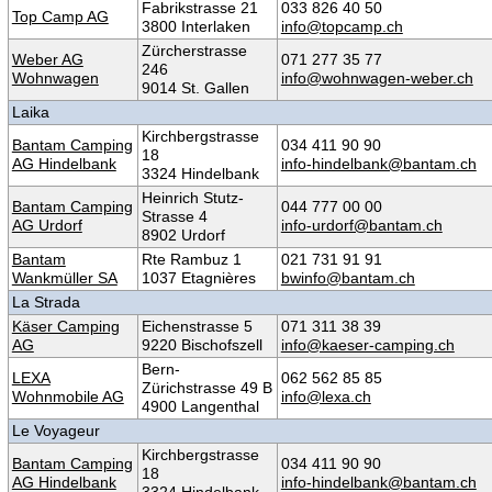
Fabrikstrasse 21
033 826 40 50
Top Camp AG
3800 Interlaken
info@topcamp.ch
Zürcherstrasse
Weber AG
071 277 35 77
246
Wohnwagen
info@wohnwagen-weber.ch
9014 St. Gallen
Laika
Kirchbergstrasse
Bantam Camping
034 411 90 90
18
AG Hindelbank
info-hindelbank@bantam.ch
3324 Hindelbank
Heinrich Stutz-
Bantam Camping
044 777 00 00
Strasse 4
AG Urdorf
info-urdorf@bantam.ch
8902 Urdorf
Bantam
Rte Rambuz 1
021 731 91 91
Wankmüller SA
1037 Etagnières
bwinfo@bantam.ch
La Strada
Käser Camping
Eichenstrasse 5
071 311 38 39
AG
9220 Bischofszell
info@kaeser-camping.ch
Bern-
LEXA
062 562 85 85
Zürichstrasse 49 B
Wohnmobile AG
info@lexa.ch
4900 Langenthal
Le Voyageur
Kirchbergstrasse
Bantam Camping
034 411 90 90
18
AG Hindelbank
info-hindelbank@bantam.ch
3324 Hindelbank