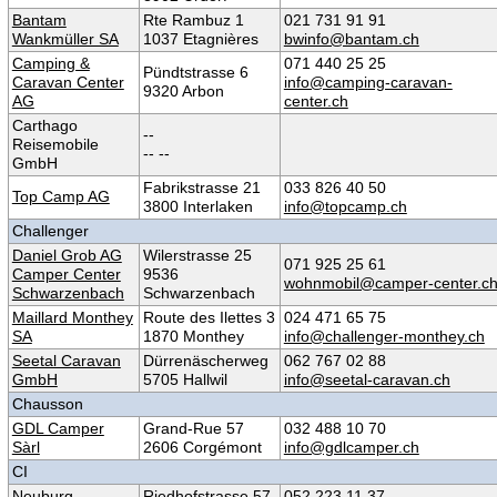
Bantam
Rte Rambuz 1
021 731 91 91
Wankmüller SA
1037 Etagnières
bwinfo@bantam.ch
Camping &
071 440 25 25
Pündtstrasse 6
Caravan Center
info@camping-caravan-
9320 Arbon
AG
center.ch
Carthago
--
Reisemobile
-- --
GmbH
Fabrikstrasse 21
033 826 40 50
Top Camp AG
3800 Interlaken
info@topcamp.ch
Challenger
Daniel Grob AG
Wilerstrasse 25
071 925 25 61
Camper Center
9536
wohnmobil@camper-center.c
Schwarzenbach
Schwarzenbach
Maillard Monthey
Route des Ilettes 3
024 471 65 75
SA
1870 Monthey
info@challenger-monthey.ch
Seetal Caravan
Dürrenäscherweg
062 767 02 88
GmbH
5705 Hallwil
info@seetal-caravan.ch
Chausson
GDL Camper
Grand-Rue 57
032 488 10 70
Sàrl
2606 Corgémont
info@gdlcamper.ch
CI
Neuburg-
Riedhofstrasse 57
052 223 11 37