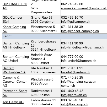
BUSHANDEL.ch
2
062 748 42 00
AG
6252
roman.kaufmann@bushandel.
Dagmersellen
GDL Camper
Grand-Rue 57
032 488 10 70
Sàrl
2606 Corgémont
info@gdlcamper.ch
Käser Camping
Eichenstrasse 5
071 311 38 39
AG
9220 Bischofszell
info@kaeser-camping.ch
Fendt
Kirchbergstrasse
Bantam Camping
034 411 90 90
18
AG Hindelbank
info-hindelbank@bantam.ch
3324 Hindelbank
Heinrich Stutz-
Bantam Camping
044 777 00 00
Strasse 4
AG Urdorf
info-urdorf@bantam.ch
8902 Urdorf
Bantam
Rte Rambuz 1
021 731 91 91
Wankmüller SA
1037 Etagnières
bwinfo@bantam.ch
Camping &
071 440 25 25
Pündtstrasse 6
Caravan Center
info@camping-caravan-
9320 Arbon
AG
center.ch
Portmann-Sport
Rankstrasse 1
041-440 48 48
AG
6030 Ebikon
info@caravan.ch
Fabrikstrasse 21
033 826 40 50
Top Camp AG
3800 Interlaken
info@topcamp.ch