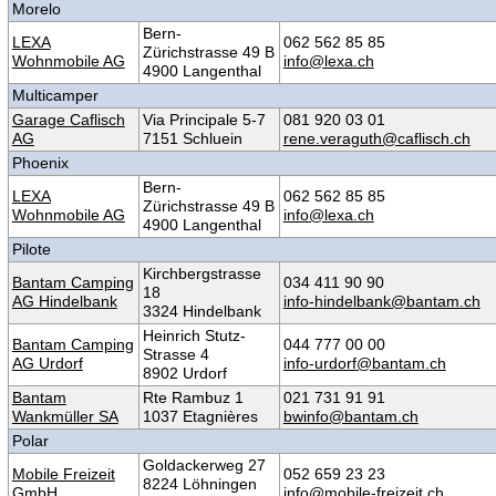
Morelo
Bern-
LEXA
062 562 85 85
Zürichstrasse 49 B
Wohnmobile AG
info@lexa.ch
4900 Langenthal
Multicamper
Garage Caflisch
Via Principale 5-7
081 920 03 01
AG
7151 Schluein
rene.veraguth@caflisch.ch
Phoenix
Bern-
LEXA
062 562 85 85
Zürichstrasse 49 B
Wohnmobile AG
info@lexa.ch
4900 Langenthal
Pilote
Kirchbergstrasse
Bantam Camping
034 411 90 90
18
AG Hindelbank
info-hindelbank@bantam.ch
3324 Hindelbank
Heinrich Stutz-
Bantam Camping
044 777 00 00
Strasse 4
AG Urdorf
info-urdorf@bantam.ch
8902 Urdorf
Bantam
Rte Rambuz 1
021 731 91 91
Wankmüller SA
1037 Etagnières
bwinfo@bantam.ch
Polar
Goldackerweg 27
Mobile Freizeit
052 659 23 23
8224 Löhningen
GmbH
info@mobile-freizeit.ch