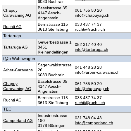
6033 Buchrain
Baselstrasse 35
Chapuy
061 755 50 20
4147 Aesch-
Caravaning AG
info@chapuyag.ch
Angenstein
Bernstrasse 115
033 437 74 37
Ruchti AG
3613 Steffisburg
ruchti@ruchti.ch
Tartaruga
Gewerbestrasse 1
052 317 40 40
Tartaruga AG
8451
info@tartaruga.ch
Kleinandelfingen
t@b Wohnwagen
Sagenwaldstrasse
041 448 28 28
Arber-Caravans
26
info@arber-caravans.ch
6033 Buchrain
Baselstrasse 35
Chapuy
061 755 50 20
4147 Aesch-
Caravaning AG
info@chapuyag.ch
Angenstein
Bernstrasse 115
033 437 74 37
Ruchti AG
3613 Steffisburg
ruchti@ruchti.ch
TEC
Industriestrasse
031 748 04 48
Camperland AG
190
info@camperland.ch
3178 Bösingen