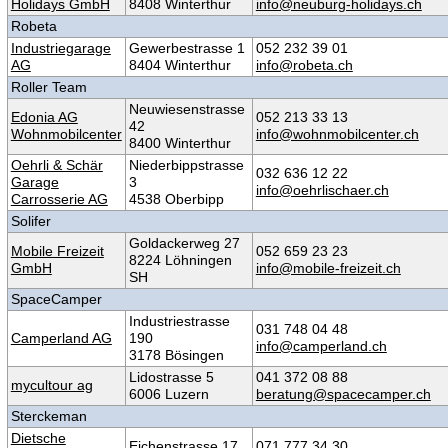
Holidays GmbH
8408 Winterthur
info@neuburg-holidays.ch
Robeta
Industriegarage
Gewerbestrasse 1
052 232 39 01‬
AG
8404 Winterthur
info@robeta.ch
Roller Team
Neuwiesenstrasse
Edonia AG
052 213 33 13
42
Wohnmobilcenter
info@wohnmobilcenter.ch
8400 Winterthur
Oehrli & Schär
Niederbippstrasse
032 636 12 22
Garage
3
info@oehrlischaer.ch
Carrosserie AG
4538 Oberbipp
Solifer
Goldackerweg 27
Mobile Freizeit
052 659 23 23
8224 Löhningen
GmbH
info@mobile-freizeit.ch
SH
SpaceCamper
Industriestrasse
031 748 04 48
Camperland AG
190
info@camperland.ch
3178 Bösingen
Lidostrasse 5
041 372 08 88
mycultour ag
6006 Luzern
beratung@spacecamper.ch
Sterckeman
Dietsche
Eichenstrasse 17
071 777 34 30