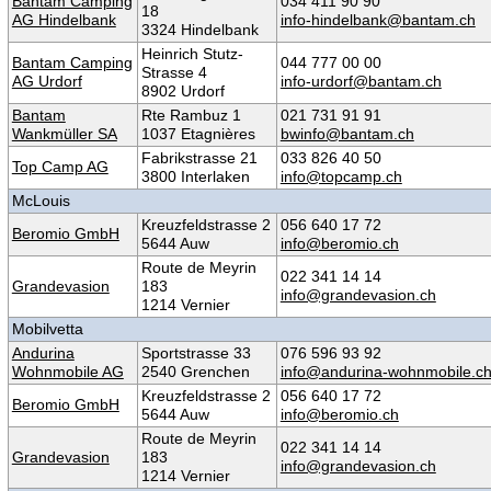
Bantam Camping
034 411 90 90
18
AG Hindelbank
info-hindelbank@bantam.ch
3324 Hindelbank
Heinrich Stutz-
Bantam Camping
044 777 00 00
Strasse 4
AG Urdorf
info-urdorf@bantam.ch
8902 Urdorf
Bantam
Rte Rambuz 1
021 731 91 91
Wankmüller SA
1037 Etagnières
bwinfo@bantam.ch
Fabrikstrasse 21
033 826 40 50
Top Camp AG
3800 Interlaken
info@topcamp.ch
McLouis
Kreuzfeldstrasse 2
056 640 17 72
Beromio GmbH
5644 Auw
info@beromio.ch
Route de Meyrin
022 341 14 14
Grandevasion
183
info@grandevasion.ch
1214 Vernier
Mobilvetta
Andurina
Sportstrasse 33
076 596 93 92
Wohnmobile AG
2540 Grenchen
info@andurina-wohnmobile.c
Kreuzfeldstrasse 2
056 640 17 72
Beromio GmbH
5644 Auw
info@beromio.ch
Route de Meyrin
022 341 14 14
Grandevasion
183
info@grandevasion.ch
1214 Vernier