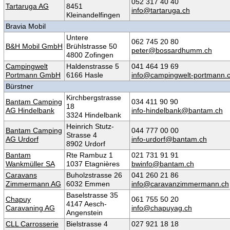
052 317 40 40
Tartaruga AG
8451
info@tartaruga.ch
Kleinandelfingen
Bravia Mobil
Untere
062 745 20 80
B&H Mobil GmbH
Brühlstrasse 50
peter@bossardhumm.ch
4800 Zofingen
Campingwelt
Haldenstrasse 5
041 464 19 69
Portmann GmbH
6166 Hasle
info@campingwelt-portmann.
Bürstner
Kirchbergstrasse
Bantam Camping
034 411 90 90
18
AG Hindelbank
info-hindelbank@bantam.ch
3324 Hindelbank
Heinrich Stutz-
Bantam Camping
044 777 00 00
Strasse 4
AG Urdorf
info-urdorf@bantam.ch
8902 Urdorf
Bantam
Rte Rambuz 1
021 731 91 91
Wankmüller SA
1037 Etagnières
bwinfo@bantam.ch
Caravans
Buholzstrasse 26
041 260 21 86
Zimmermann AG
6032 Emmen
info@caravanzimmermann.ch
Baselstrasse 35
Chapuy
061 755 50 20
4147 Aesch-
Caravaning AG
info@chapuyag.ch
Angenstein
CLL Carrosserie
Bielstrasse 4
027 921 18 18