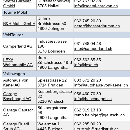
Seetal Caravan
Dürrenäscherweg
062 767 02 88
GmbH
5705 Hallwil
info@seetal-caravan.ch
Tourne Mobil
Untere
062 745 20 80
B&H Mobil GmbH
Brühlstrasse 50
peter@bossardhumm.ch
4800 Zofingen
VANTourer
Industriestrasse
031 748 04 48
Camperland AG
190
info@camperland.ch
3178 Bösingen
Bern-
LEXA
062 562 85 85
Zürichstrasse 49 B
Wohnmobile AG
info@lexa.ch
4900 Langenthal
Volkswagen
Autohaus von
Spiezstrasse 22
033 672 20 20
Känel AG
3714 Frutigen
info@autohaus-vonkaenel.ch
Kestenbergstrasse
Garage
056 460 70 30
32
Baschnagel AG
info@baschnagel.ch
5210 Windisch
Bützbergstrasse
Garage Gautschi
062 919 13 13
98
AG
remo.heiniger@gautschi.ch
4900 Langenthal
Garage Ruedi
Weiermatt 1
062 285 00 20
Strub AG
4446 Buckten
urs.strub@ruedistrub.ch