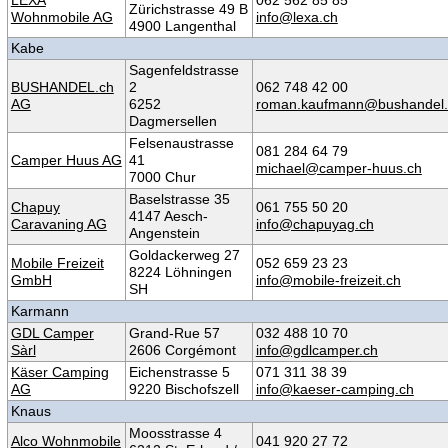
Zürichstrasse 49 B
Wohnmobile AG
info@lexa.ch
4900 Langenthal
Kabe
Sagenfeldstrasse
BUSHANDEL.ch
2
062 748 42 00
AG
6252
roman.kaufmann@bushandel.
Dagmersellen
Felsenaustrasse
081 284 64 79
Camper Huus AG
41
michael@camper-huus.ch
7000 Chur
Baselstrasse 35
Chapuy
061 755 50 20
4147 Aesch-
Caravaning AG
info@chapuyag.ch
Angenstein
Goldackerweg 27
Mobile Freizeit
052 659 23 23
8224 Löhningen
GmbH
info@mobile-freizeit.ch
SH
Karmann
GDL Camper
Grand-Rue 57
032 488 10 70
Sàrl
2606 Corgémont
info@gdlcamper.ch
Käser Camping
Eichenstrasse 5
071 311 38 39
AG
9220 Bischofszell
info@kaeser-camping.ch
Knaus
Moosstrasse 4
Alco Wohnmobile
041 920 27 72