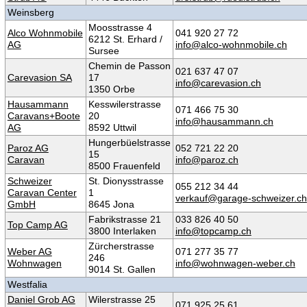
Weinsberg
Moosstrasse 4
Alco Wohnmobile
041 920 27 72
6212 St. Erhard /
AG
info@alco-wohnmobile.ch
Sursee
Chemin de Passon
021 637 47 07
Carevasion SA
17
info@carevasion.ch
1350 Orbe
Hausammann
Kesswilerstrasse
071 466 75 30
Caravans+Boote
20
info@hausammann.ch
AG
8592 Uttwil
Hungerbüelstrasse
Paroz AG
052 721 22 20
15
Caravan
info@paroz.ch
8500 Frauenfeld
Schweizer
St. Dionysstrasse
055 212 34 44
Caravan Center
1
verkauf@garage-schweizer.ch
GmbH
8645 Jona
Fabrikstrasse 21
033 826 40 50
Top Camp AG
3800 Interlaken
info@topcamp.ch
Zürcherstrasse
Weber AG
071 277 35 77
246
Wohnwagen
info@wohnwagen-weber.ch
9014 St. Gallen
Westfalia
Daniel Grob AG
Wilerstrasse 25
071 925 25 61