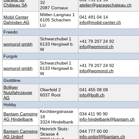
32
Château SA
atelier@garagechateau.ch
2087 Cornaux
Mittler-Langnau 1
Mobil Center
041 491 04 14
6105 Schachen
Dahinden AG
info@mobil-center.ch
LU
Freedo
Schwarzhubel 1
+41 79 207 24 92
womorol gmbh
6133 Hergiswil b.
info@womorol.ch
W
Furgok
Schwarzhubel 1
+41 79 207 24 92
womorol gmbh
6133 Hergiswil b.
info@womorol.ch
W
Giottiline
Bolliger
Oberfeld 2
041 455 08 08
Nutzfahrzeuge
6037 Root
info@bolli.ch
AG
Hobby
Kirchbergstrasse
Bantam Camping
034 411 90 90
18
AG Hindelbank
info-hindelbank@bantam.ch
3324 Hindelbank
Heinrich Stutz-
Bantam Camping
044 777 00 00
Strasse 4
AG Urdorf
info-urdorf@bantam.ch