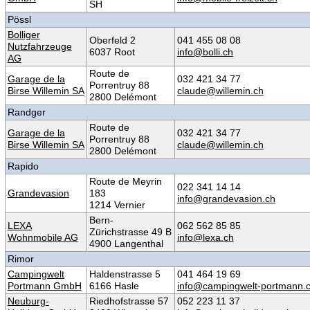
SH
Pössl
Bolliger
Oberfeld 2
041 455 08 08
Nutzfahrzeuge
6037 Root
info@bolli.ch
AG
Route de
Garage de la
032 421 34 77
Porrentruy 88
Birse Willemin SA
claude@willemin.ch
2800 Delémont
Randger
Route de
Garage de la
032 421 34 77
Porrentruy 88
Birse Willemin SA
claude@willemin.ch
2800 Delémont
Rapido
Route de Meyrin
022 341 14 14
Grandevasion
183
info@grandevasion.ch
1214 Vernier
Bern-
LEXA
062 562 85 85
Zürichstrasse 49 B
Wohnmobile AG
info@lexa.ch
4900 Langenthal
Rimor
Campingwelt
Haldenstrasse 5
041 464 19 69
Portmann GmbH
6166 Hasle
info@campingwelt-portmann.
Neuburg-
Riedhofstrasse 57
052 223 11 37