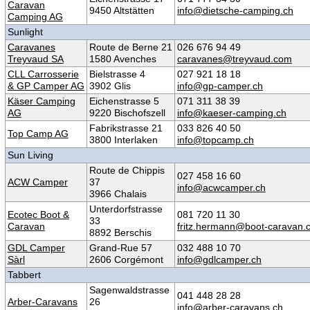
Caravan
9450 Altstätten
info@dietsche-camping.ch
Camping AG
Sunlight
Caravanes
Route de Berne 21
026 676 94 49
Treyvaud SA
1580 Avenches
caravanes@treyvaud.com
CLL Carrosserie
Bielstrasse 4
027 921 18 18
& GP Camper AG
3902 Glis
info@gp-camper.ch
Käser Camping
Eichenstrasse 5
071 311 38 39
AG
9220 Bischofszell
info@kaeser-camping.ch
Fabrikstrasse 21
033 826 40 50
Top Camp AG
3800 Interlaken
info@topcamp.ch
Sun Living
Route de Chippis
027 458 16 60
ACW Camper
37
info@acwcamper.ch
3966 Chalais
Unterdorfstrasse
Ecotec Boot &
081 720 11 30
33
Caravan
fritz.hermann@boot-caravan.
8892 Berschis
GDL Camper
Grand-Rue 57
032 488 10 70
Sàrl
2606 Corgémont
info@gdlcamper.ch
Tabbert
Sagenwaldstrasse
041 448 28 28
Arber-Caravans
26
info@arber-caravans.ch