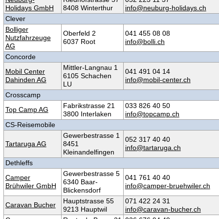
Holidays GmbH
8408 Winterthur
info@neuburg-holidays.ch
Clever
Bolliger
Oberfeld 2
041 455 08 08
Nutzfahrzeuge
6037 Root
info@bolli.ch
AG
Concorde
Mittler-Langnau 1
Mobil Center
041 491 04 14
6105 Schachen
Dahinden AG
info@mobil-center.ch
LU
Crosscamp
Fabrikstrasse 21
033 826 40 50
Top Camp AG
3800 Interlaken
info@topcamp.ch
CS-Reisemobile
Gewerbestrasse 1
052 317 40 40
Tartaruga AG
8451
info@tartaruga.ch
Kleinandelfingen
Dethleffs
Gewerbestrasse 5
Camper
041 761 40 40
6340 Baar-
Brühwiler GmbH
info@camper-bruehwiler.ch
Blickensdorf
Hauptstrasse 55
071 422 24 31
Caravan Bucher
9213 Hauptwil
info@caravan-bucher.ch