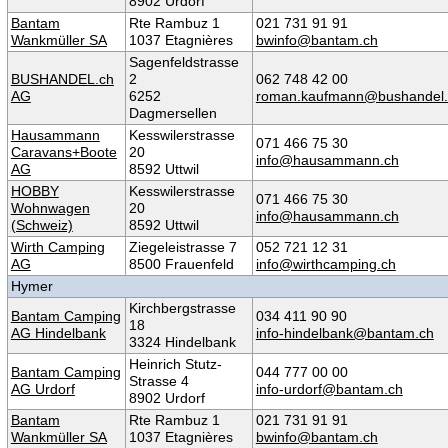
8902 Urdorf
Bantam
Rte Rambuz 1
021 731 91 91
Wankmüller SA
1037 Etagnières
bwinfo@bantam.ch
Sagenfeldstrasse
BUSHANDEL.ch
2
062 748 42 00
AG
6252
roman.kaufmann@bushandel.
Dagmersellen
Hausammann
Kesswilerstrasse
071 466 75 30
Caravans+Boote
20
info@hausammann.ch
AG
8592 Uttwil
HOBBY
Kesswilerstrasse
071 466 75 30
Wohnwagen
20
info@hausammann.ch
(Schweiz)
8592 Uttwil
Wirth Camping
Ziegeleistrasse 7
052 721 12 31
AG
8500 Frauenfeld
info@wirthcamping.ch
Hymer
Kirchbergstrasse
Bantam Camping
034 411 90 90
18
AG Hindelbank
info-hindelbank@bantam.ch
3324 Hindelbank
Heinrich Stutz-
Bantam Camping
044 777 00 00
Strasse 4
AG Urdorf
info-urdorf@bantam.ch
8902 Urdorf
Bantam
Rte Rambuz 1
021 731 91 91
Wankmüller SA
1037 Etagnières
bwinfo@bantam.ch