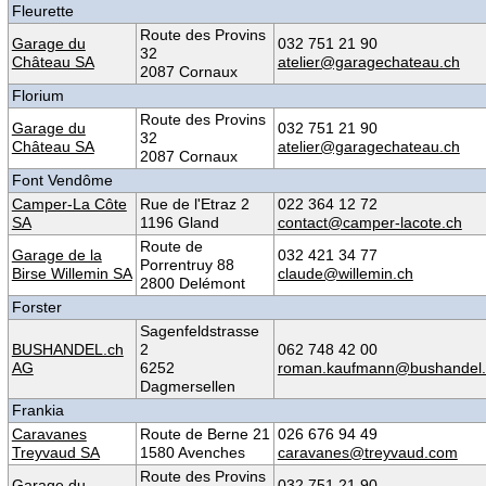
Fleurette
Route des Provins
Garage du
032 751 21 90
32
Château SA
atelier@garagechateau.ch
2087 Cornaux
Florium
Route des Provins
Garage du
032 751 21 90
32
Château SA
atelier@garagechateau.ch
2087 Cornaux
Font Vendôme
Camper-La Côte
Rue de l'Etraz 2
022 364 12 72
SA
1196 Gland
contact@camper-lacote.ch
Route de
Garage de la
032 421 34 77
Porrentruy 88
Birse Willemin SA
claude@willemin.ch
2800 Delémont
Forster
Sagenfeldstrasse
BUSHANDEL.ch
2
062 748 42 00
AG
6252
roman.kaufmann@bushandel.
Dagmersellen
Frankia
Caravanes
Route de Berne 21
026 676 94 49
Treyvaud SA
1580 Avenches
caravanes@treyvaud.com
Route des Provins
Garage du
032 751 21 90