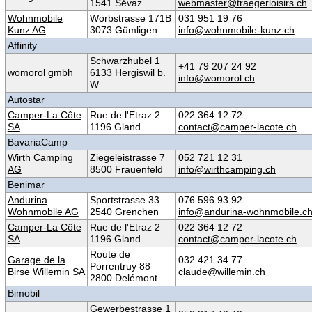
1541 Sévaz
webmaster@traegerloisirs.ch
Wohnmobile
Worbstrasse 171B
031 951 19 76
Kunz AG
3073 Gümligen
info@wohnmobile-kunz.ch
Affinity
Schwarzhubel 1
+41 79 207 24 92
womorol gmbh
6133 Hergiswil b.
info@womorol.ch
W
Autostar
Camper-La Côte
Rue de l'Etraz 2
022 364 12 72
SA
1196 Gland
contact@camper-lacote.ch
BavariaCamp
Wirth Camping
Ziegeleistrasse 7
052 721 12 31
AG
8500 Frauenfeld
info@wirthcamping.ch
Benimar
Andurina
Sportstrasse 33
076 596 93 92
Wohnmobile AG
2540 Grenchen
info@andurina-wohnmobile.c
Camper-La Côte
Rue de l'Etraz 2
022 364 12 72
SA
1196 Gland
contact@camper-lacote.ch
Route de
Garage de la
032 421 34 77
Porrentruy 88
Birse Willemin SA
claude@willemin.ch
2800 Delémont
Bimobil
Gewerbestrasse 1