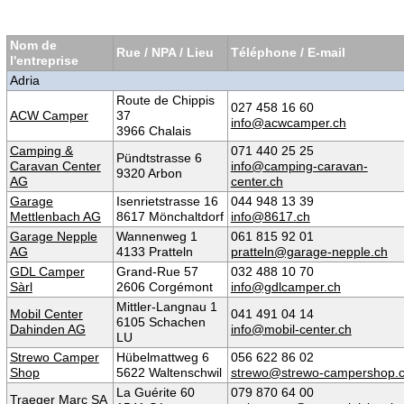
Nom de
Rue / NPA / Lieu
Téléphone / E-mail
l'entreprise
Adria
Route de Chippis
027 458 16 60
ACW Camper
37
info@acwcamper.ch
3966 Chalais
Camping &
071 440 25 25
Pündtstrasse 6
Caravan Center
info@camping-caravan-
9320 Arbon
AG
center.ch
Garage
Isenrietstrasse 16
044 948 13 39
Mettlenbach AG
8617 Mönchaltdorf
info@8617.ch
Garage Nepple
Wannenweg 1
061 815 92 01
AG
4133 Pratteln
pratteln@garage-nepple.ch
GDL Camper
Grand-Rue 57
032 488 10 70
Sàrl
2606 Corgémont
info@gdlcamper.ch
Mittler-Langnau 1
Mobil Center
041 491 04 14
6105 Schachen
Dahinden AG
info@mobil-center.ch
LU
Strewo Camper
Hübelmattweg 6
056 622 86 02
Shop
5622 Waltenschwil
strewo@strewo-campershop.
La Guérite 60
079 870 64 00
Traeger Marc SA