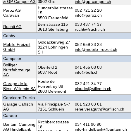
& GP Camper AG
3902 Glis
info@gp-camper.ch
Hungerbüelstrasse
Paroz AG
052 721 22 20
15
Caravan
info@paroz.ch
8500 Frauenfeld
Bernstrasse 115
033 437 74 37
Ruchti AG
3613 Steffisburg
ruchti@ruchti.ch
Cabby
Goldackerweg 27
Mobile Freizeit
052 659 23 23
8224 Löhningen
GmbH
info@mobile-freizeit.ch
SH
Campster
Bolliger
Oberfeld 2
041 455 08 08
Nutzfahrzeuge
6037 Root
info@bolli.ch
AG
Route de
Garage de la
032 421 34 77
Porrentruy 88
Birse Willemin SA
claude@willemin.ch
2800 Delémont
Capricorn Trucks
Garage Caflisch
Via Principale 5-7
081 920 03 01
AG
7151 Schluein
rene.veraguth@caflisch.ch
Carado
Kirchbergstrasse
Bantam Camping
034 411 90 90
18
AG Hindelbank
info-hindelbank@bantam.ch