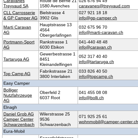
Caravanes
Route de Berne 21
026 676 94 49
Treyvaud SA
1580 Avenches
caravanes@treyvaud.com
CLL Carrosserie
Bielstrasse 4
027 921 18 18
& GP Camper AG
3902 Glis
info@gp-camper.ch
Hauptstrasse 13
Marti Caravan
032 675 96 70
4564
AG
info@marti-caravan.ch
Obergerlafingen
Portmann-Sport
Rankstrasse 1
041-440 48 48
AG
6030 Ebikon
info@caravan.ch
Gewerbestrasse 1
052 317 40 40
Tartaruga AG
8451
info@tartaruga.ch
Kleinandelfingen
Fabrikstrasse 21
033 826 40 50
Top Camp AG
3800 Interlaken
info@topcamp.ch
Easy Camper
Bolliger
Oberfeld 2
041 455 08 08
Nutzfahrzeuge
6037 Root
info@bolli.ch
AG
Elnagh
Daniel Grob AG
Wilerstrasse 25
071 925 25 61
Camper Center
9536
wohnmobil@camper-center.c
Schwarzenbach
Schwarzenbach
Eura-Mobil
Sagenfeldstrasse