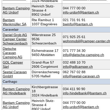
3324 Hindelbank
Heinrich Stutz-
Bantam Camping
044 777 00 00
Strasse 4
AG Urdorf
info-urdorf@bantam.ch
8902 Urdorf
Bantam
Rte Rambuz 1
021 731 91 91
Wankmüller SA
1037 Etagnières
bwinfo@bantam.ch
Caravelair
Daniel Grob AG
Wilerstrasse 25
071 925 25 61
Camper Center
9536
wohnmobil@camper-center.c
Schwarzenbach
Schwarzenbach
Dietsche
Eichenstrasse 17
071 777 34 30
Caravan
9450 Altstätten
info@dietsche-camping.ch
Camping AG
GDL Camper
Grand-Rue 57
032 488 10 70
Sàrl
2606 Corgémont
info@gdlcamper.ch
Seetal Caravan
Dürrenäscherweg
062 767 02 88
GmbH
5705 Hallwil
info@seetal-caravan.ch
Carthago
Kirchbergstrasse
Bantam Camping
034 411 90 90
18
AG Hindelbank
info-hindelbank@bantam.ch
3324 Hindelbank
Heinrich Stutz-
Bantam Camping
044 777 00 00
Strasse 4
AG Urdorf
info-urdorf@bantam.ch
8902 Urdorf