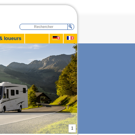
& loueurs
1