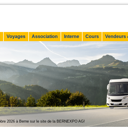
s
Voyages
Association
Interne
Cours
Vendeurs 
6
tobre 2026 à Berne sur le site de la BERNEXPO AG!