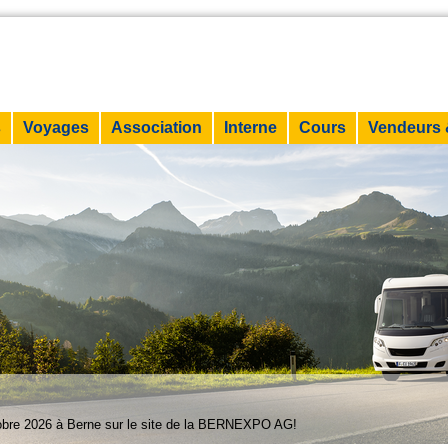
s
Voyages
Association
Interne
Cours
Vendeurs 
6
tobre 2026 à Berne sur le site de la BERNEXPO AG!