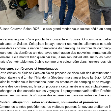
Suisse Caravan Salon 2023: Le plus grand rendez-vous suisse dédié au camp
e caravaning jouit d’une popularité croissante en Suisse. On compte actuell
abitants en Suisse. Cela place le pays devant ses voisins allemands et autri
considérés comme la nation championne du camping. Le nombre de camping-c
ours des dix dernières années, avec une hausse des nouvelles immatriculati
ernière. Cela montre bien qu’en Suisse, la maison individuelle sur roues n’
ais s’est véritablement établie comme une valeur sûre dans l’univers des lois
Tourisme, conférences et témoignages
ette édition du Suisse Caravan Salon propose de découvrir des destinations t
égion italienne d’Émilie, l’Irlande, la Slovénie, mais aussi toute la région DA
alon le rendez-vous international pour les amateurs de camping et de voyage.
scène des conférences, le salon proposera cette année une autre plateforme 
changes et des conseils sur les voyages. Le programme varié reflète l’intér
ermet aux visiteurs de s’inspirer des expériences passionnantes de divers e
Contenu attrayant du salon en extérieur, nouveautés et premières
omme les années précédentes, les visiteurs pourront à nouveau profiter de l’e