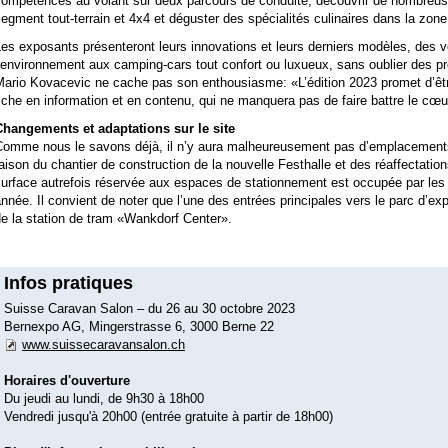
compétences au volant sur deux parcours de conduite, découvrir de nombreus
egment tout-terrain et 4x4 et déguster des spécialités culinaires dans la zone
es exposants présenteront leurs innovations et leurs derniers modèles, des 
’environnement aux camping-cars tout confort ou luxueux, sans oublier des pr
Mario Kovacevic ne cache pas son enthousiasme: «L’édition 2023 promet d’êt
iche en information et en contenu, qui ne manquera pas de faire battre le cœ
Changements et adaptations sur le site
Comme nous le savons déjà, il n’y aura malheureusement pas d’emplacements
aison du chantier de construction de la nouvelle Festhalle et des réaffectati
urface autrefois réservée aux espaces de stationnement est occupée par les h
nnée. Il convient de noter que l’une des entrées principales vers le parc d’ex
e la station de tram «Wankdorf Center».
Infos pratiques
Suisse Caravan Salon – du 26 au 30 octobre 2023
Bernexpo AG, Mingerstrasse 6, 3000 Berne 22
www.suissecaravansalon.ch
Horaires d'ouverture
Du jeudi au lundi, de 9h30 à 18h00
Vendredi jusqu'à 20h00 (entrée gratuite à partir de 18h00)