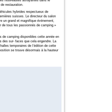
es nouveautés attrayantes dans le
 de restauration.
véhicules hybrides respectueux de
emières suisses. Le directeur du salon
re un grand et magnifique événement,
ur de tous les passionnés de camping.»
 de camping disponibles cette année en
ons des sur- faces que cela engendre. La
alles temporaires de l’édition de cette
position se trouve désormais à la hauteur