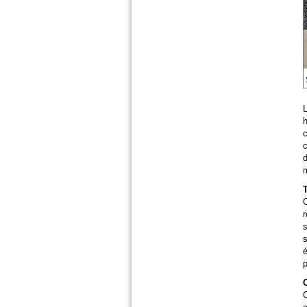
L
h
c
d
m
C
r
s
é
p
C