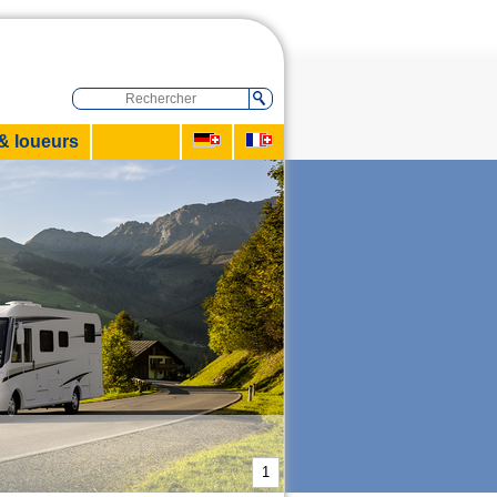
& loueurs
1