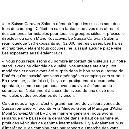
« Le Suisse Caravan Salon a démontré que les suisses sont des
fous de camping ! C’était un salon fantastique avec des offres et
des contenus formidables pour tous les groupes cibles », précise le
directeur du salon Mario Kovacevic. Le Suisse Caravan Salon a
réuni quelque 370 exposants sur 32'000 mètres carrés. Les halles
et chapiteaux étaient tous occupés, ne laissant aucune place vide.
Les exposants aussi étaient ravis.
« Nous nous réjouissons du nombre important de visiteurs sur notre
stand, avec une clientèle de qualité. Nos attentes étaient plutôt
modérées et nous avons été surpris dans le bon sens du terme de
l’intérêt qu’ont suscité nos vans aménagés et camping-cars surtout.
En revanche, cette fois-ci, il n’y a eu pratiquement aucun achat
spontané, comme ce que nous avons pu vivre à l’époque du
coronavirus. Notamment à cause du niveau de prix élevé des
véhicules et des problèmes de livraison.
Ce qui nous a réjoui, c’est le grand nombre de visiteurs venus de
Suisse romande », raconte Fritz Minder, General Manager d’Adria
Mobil Schweiz GmbH. «D’une manière générale, nous avons
remarqué une baisse de la demande dans le haut de gamme au
profit des véhicules de gamme intermédiaire. Il y a également plus
d’intérêt pour les camping-cars par rapport au marché des vans